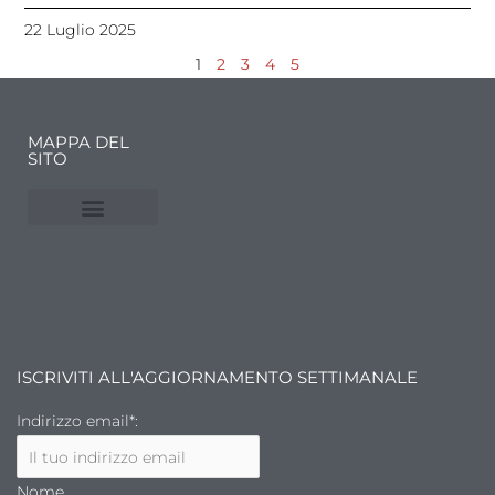
22 Luglio 2025
1
2
3
4
5
MAPPA DEL
SITO
NUVOLE E MERCATI
FINANZA DELL’ARTE
ISCRIVITI ALL'AGGIORNAMENTO SETTIMANALE
Indirizzo email*:
Nome