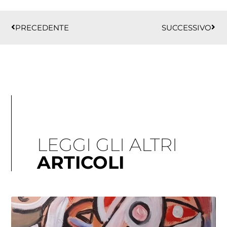
Precedente
Succ
PRECEDENTE
SUCCESSIVO
LEGGI GLI ALTRI
ARTICOLI
Pagina
Pagina
Pagina
Pagina
Pagina