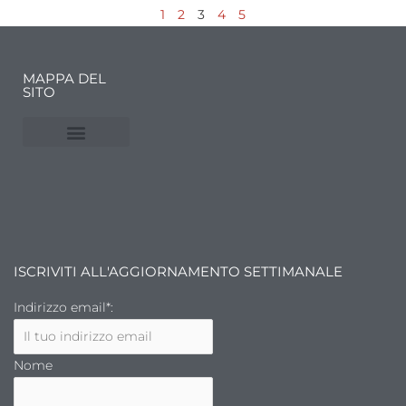
1
2
3
4
5
MAPPA DEL
SITO
NUVOLE E MERCATI
FINANZA DELL’ARTE
ISCRIVITI ALL'AGGIORNAMENTO SETTIMANALE
Indirizzo email*:
Nome