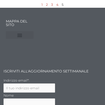
1
2
3
4
5
MAPPA DEL
SITO
NUVOLE E MERCATI
FINANZA DELL’ARTE
ISCRIVITI ALL'AGGIORNAMENTO SETTIMANALE
Indirizzo email*:
Nome