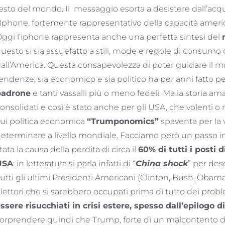
esto del mondo. Il messaggio esorta a desistere dall’acq
’Iphone, fortemente rappresentativo della capacità ameri
ggi l’iphone rappresenta anche una perfetta sintesi del
uesto si sia assuefatto a stili, mode e regole di consumo
all’America. Questa consapevolezza di poter guidare il mo
endenze, sia economico e sia politico ha per anni fatto 
padrone
e tanti vassalli più o meno fedeli. Ma la storia a
onsolidati e così è stato anche per gli USA, che volenti o
ui politica economica
“Trumponomics”
spaventa per la 
eterminare a livello mondiale. Facciamo però un passo i
tata la causa della perdita di circa il
60% di tutti i posti 
USA
: in letteratura si parla infatti di “
China shock
” per des
utti gli ultimi Presidenti Americani (Clinton, Bush, Oba
lettori che si sarebbero occupati prima di tutto dei pro
ssere risucchiati in crisi estere, spesso dall’epilogo d
orprendere quindi che Trump, forte di un malcontento di