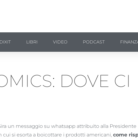
DIXIT
LIBRI
VIDEO
PODCAST
FINANZ
MICS: DOVE CI
ira un messaggio su whatsapp attribuito alla President
n cui si esorta a boicottare i prodotti americani,
come risp