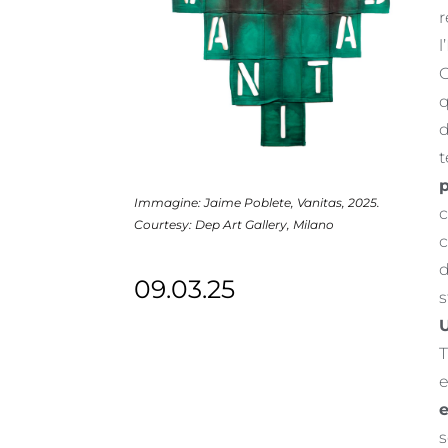
r
l
O
q
d
t
Immagine: Jaime Poblete, Vanitas, 2025.
c
Courtesy: Dep Art Gallery, Milano
c
d
09.03.25
s
T
e
e
s