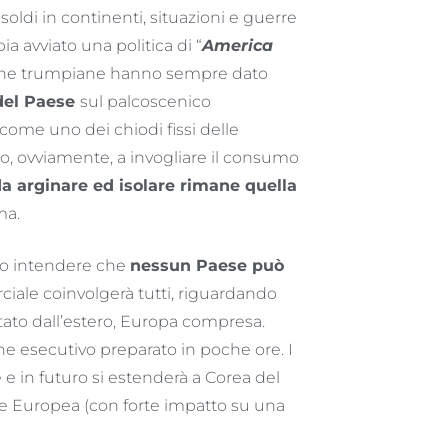
ldi in continenti, situazioni e guerre
a avviato una politica di “
America
litiche trumpiane hanno sempre dato
del Paese
sul palcoscenico
 come uno dei chiodi fissi delle
no, ovviamente, a invogliare il consumo
 da arginare ed isolare rimane quella
ma.
ato intendere che
nessun Paese può
ciale coinvolgerà tutti, riguardando
tato dall’estero, Europa compresa.
dine esecutivo preparato in poche ore. I
 e in futuro si estenderà a Corea del
e Europea (con forte impatto su una