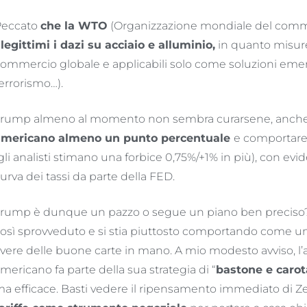
Peccato
che la WTO
(Organizzazione mondiale del comm
llegittimi i dazi su acciaio e alluminio,
in quanto misure
ommercio globale e applicabili solo come soluzioni emer
errorismo…).
rump almeno al momento non sembra curarsene, anche
americano almeno un punto percentuale
e comportar
gli analisti stimano una forbice 0,75%/+1% in più), con evid
urva dei tassi da parte della FED.
rump è dunque un pazzo o segue un piano ben preciso
osì sprovveduto e si stia piuttosto comportando come un 
vere delle buone carte in mano. A mio modesto avviso, l’a
mericano fa parte della sua strategia di “
bastone e carot
a efficace. Basti vedere il ripensamento immediato di Ze