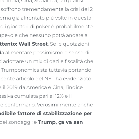
a, India, Cina, Sudafrica), ai quali si
i) soffrono tremendamente la crisi dei 2
tema già affrontato più volte in questa
o i giocatori di poker è probabilmente
apevole che nessuno potrà andare a
ttento: Wall Street
. Se le quotazioni
 da alimentare pessimismo e senso di
 adottare un mix di dazi e fiscalità che
LA Trumponomics sta tuttavia portando
ecente articolo del NYT ha evidenziato
e il 2019 da America e Cina, l’indice
siva cumulata pari al 12% e il
be confermarlo. Verosimilmente anche
dibile fattore di stabilizzazione per
 dei sondaggi: e
Trump, ça va san