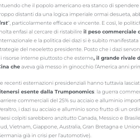
ntuendo che il popolo americano era stanco di spendere so
roppo distanti da una logica imperiale ormai desueta, abbi
irst
”, particolarmente efficace e vincente. E così, le po
olta enfasi al cercare di ristabilire
il peso commerciale 
nternazionale e la politica dei dazi si è subito manifestata
trategie del neoeletto presidente. Posto che i dazi servo
i risorse interne piuttosto che esterne
, il grande rivale
ina che
aveva già messo in ginocchio l’America anni pri
e recenti esternazioni presidenziali hanno tuttavia lasci
itenersi esente dalla Trumponomics
: la guerra commer
arriere commerciali del 25% su acciaio e alluminio impor
eraltro, i dazi su acciaio e alluminio sono frutto di un or
aesi colpiti sarebbero anzitutto Canada, Messico e Brasile
ud, Vietnam, Giappone, Australia, Gran Bretagna e Union
ermania già in crisi per l’automotive).