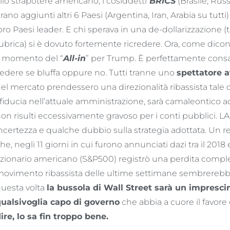
llo strapotere americano, i cosiddetti
BRICS
(Brasile, Russi
rano aggiunti altri 6 Paesi (Argentina, Iran, Arabia su tutt
oro Paesi leader. E chi sperava in una de-dollarizzazione (
ubrica) si è dovuto fortemente ricredere. Ora, come dicon
l momento del “
All-in
” per Trump. È perfettamente cons
edere se bluffa oppure no. Tutti tranne uno
spettatore a
el mercato prendessero una direzionalità ribassista tale
fiducia nell’attuale amministrazione, sarà camaleontico ad
on risulti eccessivamente gravoso per i conti pubblici. 
ncertezza e qualche dubbio sulla strategia adottata. Un r
he, negli 11 giorni in cui furono annunciati dazi tra il 2018 
zionario americano (S&P500) registrò una perdita comples
ovimento ribassista delle ultime settimane sembrereb
uesta volta
la bussola di Wall Street sarà un imprescin
ualsivoglia capo di governo
che abbia a cuore il favore
ire, lo sa fin troppo bene.