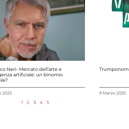
co Neri- Mercato dell’arte e
Trumponomic
igenza artificiale: un binomio
ile?
le 2025
9 Marzo 2025
1
2
3
4
5