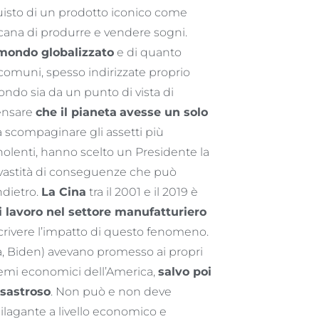
uisto di un prodotto iconico come
cana di produrre e vendere sogni.
mondo globalizzato
e di quanto
 comuni, spesso indirizzate proprio
ndo sia da un punto di vista di
pensare
che il pianeta
avesse un solo
ma scompaginare gli assetti più
 nolenti, hanno scelto un Presidente la
vastità di conseguenze che può
ndietro.
La Cina
tra il 2001 e il 2019 è
di lavoro nel settore manufatturiero
crivere l’impatto di questo fenomeno.
ma, Biden) avevano promesso ai propri
blemi economici dell’America,
salvo poi
isastroso
. Non può e non deve
lagante a livello economico e