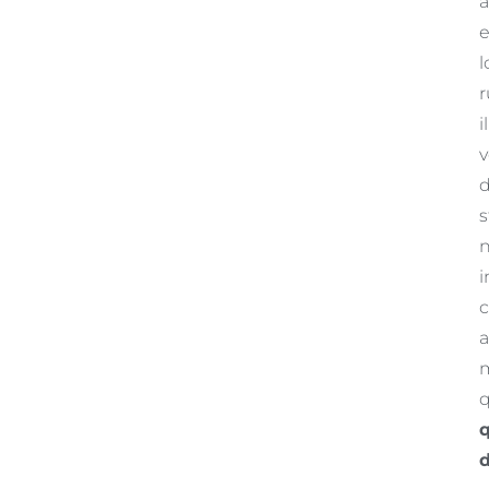
a
e
l
r
i
v
d
s
n
i
c
a
m
q
q
d