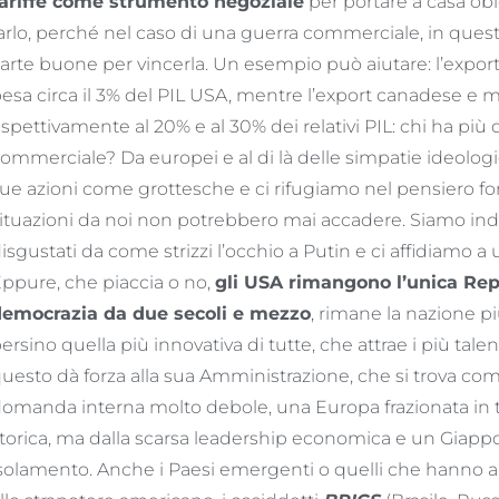
ariffe come strumento negoziale
per portare a casa obie
arlo, perché nel caso di una guerra commerciale, in ques
arte buone per vincerla. Un esempio può aiutare: l’expo
esa circa il 3% del PIL USA, mentre l’export canadese e me
ispettivamente al 20% e al 30% dei relativi PIL: chi ha più
ommerciale? Da europei e al di là delle simpatie ideolog
ue azioni come grottesche e ci rifugiamo nel pensiero for
ituazioni da noi non potrebbero mai accadere. Siamo indi
isgustati da come strizzi l’occhio a Putin e ci affidiamo 
ppure, che piaccia o no,
gli USA rimangono l’unica Rep
emocrazia da due secoli e mezzo
, rimane la nazione pi
ersino quella più innovativa di tutte, che attrae i più tale
uesto dà forza alla sua Amministrazione, che si trova c
omanda interna molto debole, una Europa frazionata in ta
torica, ma dalla scarsa leadership economica e un Giapp
solamento. Anche i Paesi emergenti o quelli che hanno a