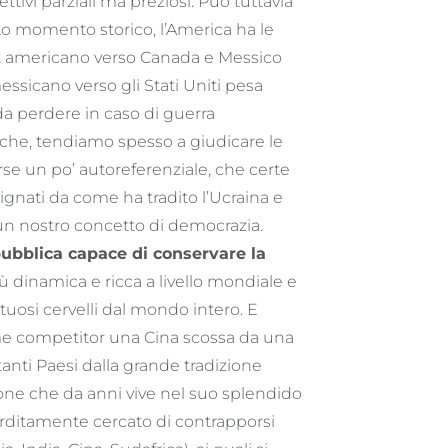
ttivi parziali ma preziosi. Può tuttavia
to momento storico, l’America ha le
rt americano verso Canada e Messico
ssicano verso gli Stati Uniti pesa
 da perdere in caso di guerra
iche, tendiamo spesso a giudicare le
se un po’ autoreferenziale, che certe
gnati da come ha tradito l’Ucraina e
a un nostro concetto di democrazia.
ubblica capace di conservare la
ù dinamica e ricca a livello mondiale e
ntuosi cervelli dal mondo intero. E
ome competitor una Cina scossa da una
nti Paesi dalla grande tradizione
one che da anni vive nel suo splendido
rditamente cercato di contrapporsi