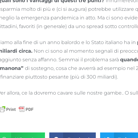
uali sono i vantaggi di questi tre punti?
Innumerevoli.
isparmia molto di più e (ci si augura) potrebbe utilizzare
eglio la emergenza pandemica in atto. Ma ci sono evid
ittadini, favoriti (in generale) da uno spread sotto controll
iamo alla fine di un anno balordo e lo Stato italiano ha in
iliardi circa.
Non ci sono al momento segnali di preoccu
aggiunto senza affanno. Semmai il problema sarà
quando
“manona”
di sostegno, cosa che avverrà ad esempio nel 
ifinanziare piuttosto pesante (più di 300 miliardi).
er allora, ce la dovremo cavare sulle nostre gambe.. O sulle