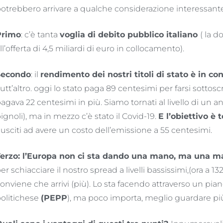
otrebbero arrivare a qualche considerazione interessan
Primo
: c’è tanta
voglia di debito pubblico italiano
( la 
ll’offerta di 4,5 miliardi di euro in collocamento).
Secondo
: il
rendimento dei nostri titoli di stato è in co
utt’altro. oggi lo stato paga 89 centesimi per farsi sottos
agava 22 centesimi in più. Siamo tornati al livello di un
ignoli), ma in mezzo c’è stato il Covid-19.
E l’obiettivo è t
iusciti ad avere un costo dell’emissione a 55 centesimi.
erzo: l’Europa non ci sta dando una mano, ma una 
er schiacciare il nostro spread a livelli bassissimi,(ora a 1
onviene che arrivi (più). Lo sta facendo attraverso un pia
olitichese
(PEPP
), ma poco importa, meglio guardare più a