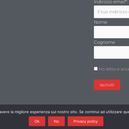
Indirizzo email*:
Nome
Cognome
Ho letto e acc
 avere la migliore esperienza sul nostro sito. Se continui ad utilizzare 
10-310.821 | pripa@fideuram.it |
Ok
No
Privacy policy
229 | Powered by GGallery