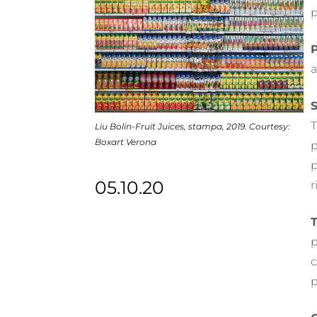
p
a
T
Liu Bolin-Fruit Juices, stampa, 2019. Courtesy:
Boxart Verona
p
p
05.10.20
r
T
p
c
p