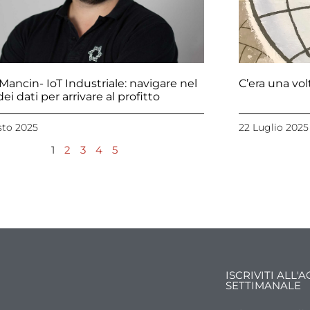
Mancin- IoT Industriale: navigare nel
C’era una vol
ei dati per arrivare al profitto
sto 2025
22 Luglio 2025
1
2
3
4
5
ISCRIVITI ALL
SETTIMANALE