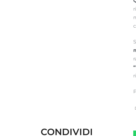
Q
r
m
c
S
m
r
r
P
CONDIVIDI