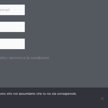
etto i termini e le condizioni
questo sito noi assumiamo che tu ne sia consapevole.
L
F
Y
i
a
o
n
c
u