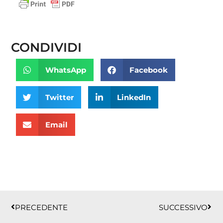
CONDIVIDI
WhatsApp
Facebook
Twitter
LinkedIn
Email
Precedente
Succ
PRECEDENTE
SUCCESSIVO