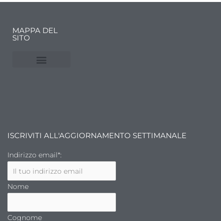
MAPPA DEL
SITO
NUVOLE E MERCATI
FINANZA DELL’ARTE
ISCRIVITI ALL'AGGIORNAMENTO SETTIMANALE
Indirizzo email*:
Nome
Cognome