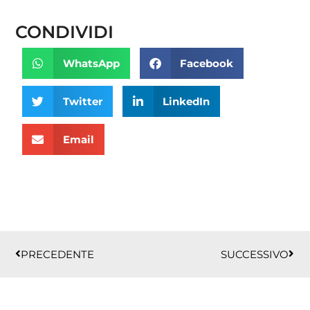
CONDIVIDI
WhatsApp
Facebook
Twitter
LinkedIn
Email
Precedente
Succ
PRECEDENTE
SUCCESSIVO