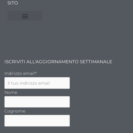
SITO
NUVOLE E MERCATI
FINANZA DELL’ARTE
ISCRIVITI ALL'AGGIORNAMENTO SETTIMANALE
Indirizzo email*:
Nome
Cognome