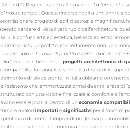
 Richard G. Rogers quando afferma che “
La forma che seg
el nostro tempo
”. Questa rincorsa negli ultimi anni è sf
ommissionare progetti di edifici estrosi e magnificenti, ha 
acendo perdere di vista il vero ruolo dell’architettura, quel
sa. Si è confuso arte ed estetica, bellezza ed estro, armo
ell’immediato un profitto, ma certamente non un’econo
Pensare solo in termini di profitto è come giocare a ten
alla
.” Ecco perché servono
progetti architettonici di qu
a compatibilità funzionale e simbolica degli edifici sopratt
atrimonio edilizio esistente. In Italia abbiamo un’emerge
ell’esistente che, ammortizzata ormai da anni la fase di 
istrutturato con una visione finalizzata al comfort e all’a
evono essere posti al centro di un’
economia compatibi
itornare a valori
importati
e
significativi
per il “nostro” p
i periferia o di centro. L’imprenditore (e mai più immobil
rofitto generato da un’economia compatibile con i limiti d