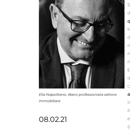
S
d
q
t
d
r
n
r
b
d
c
a
Elia Napolitano, libero professionista settore
immobiliare
i
l
08.02.21
(