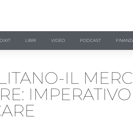
DIXIT
LIBRI
VIDEO
PODCAST
FINANZ
LITANO-IL MER
RE: IMPERATIVO
CARE