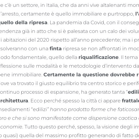
e c’è un settore, in Italia, che da anni vive altalenanti m
’arresto, certamente è quello immobiliare e purtroppo,
l
uello della ripresa
. La pandemia da Covid, con il conse
endenza già in atto che si è palesata con un calo dei vo
i abitazioni del 2020 rispetto all’anno precedente; ma i
isolveranno con una
finta
ripresa se non affrontati in mo
odo fondamentale, quello della
riqualificazione
. Il tem
iflessione sulle modalità e le metodologie d’intervento da
ene immobiliare.
Certamente la questione dovrebbe ri
ove va trovato il giusto equilibrio tra centro storico e per
ontinuo processo di espansione, ha generato tanta “
edil
rchitettura
. Ecco perché spesso la città ci appare
frattal
nsediamenti “edilizi
” hanno prodotto forme che faticosam
oro e che si sono manifestate come dispersione caotica d
economie.
Tutto questo perché, spesso, la visione degli i
o quasi) quella del massimo profitto generando di fatto d