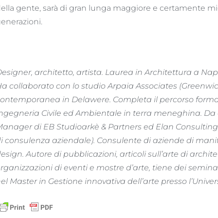
ella gente, sarà di gran lunga maggiore e certamente migl
enerazioni.
esigner, architetto, artista. Laurea in Architettura a Nap
a collaborato con lo studio Arpaia Associates (Greenwich
ontemporanea in Delawere. Completa il percorso formati
ngegneria Civile ed Ambientale in terra meneghina. Da a
anager di EB Studioarkè & Partners ed Elan Consulting (
i consulenza aziendale). Consulente di aziende di mani
esign. Autore di pubblicazioni, articoli sull’arte di arch
rganizzazioni di eventi e mostre d’arte, tiene dei semina
el Master in Gestione innovativa dell’arte presso l’Univers