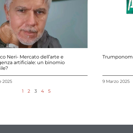
co Neri- Mercato dell’arte e
Trumponomic
igenza artificiale: un binomio
ile?
le 2025
9 Marzo 2025
1
2
3
4
5