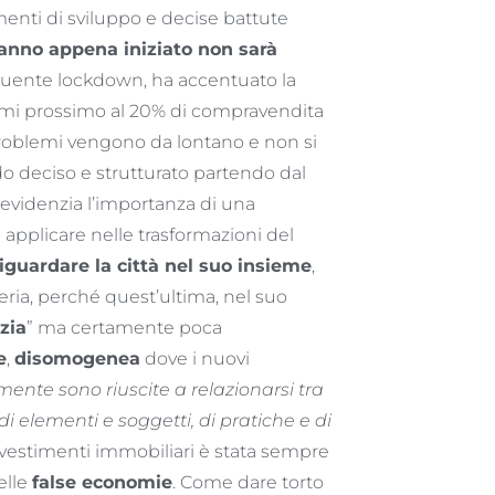
omenti di sviluppo e decise battute
’anno appena iniziato non sarà
guente lockdown, ha accentuato la
lumi prossimo al 20% di compravendita
 problemi vengono da lontano e non si
do deciso e strutturato partendo dal
a evidenzia l’importanza di una
 applicare nelle trasformazioni del
guardare la città nel suo insieme
,
iferia, perché quest’ultima, nel suo
izia
” ma certamente poca
e
,
disomogenea
dove i nuovi
ente sono riuscite a relazionarsi tra
i elementi e soggetti, di pratiche e di
nvestimenti immobiliari è stata sempre
elle
false economie
. Come dare torto