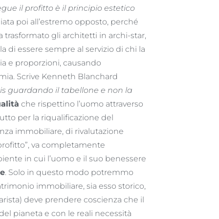
ue il profitto è il principio estetico
ociata poi all’estremo opposto, perché
trasformato gli architetti in archi-star,
la di essere sempre al servizio di chi la
nia e proporzioni, causando
mia. Scrive Kenneth Blanchard
nis guardando il tabellone e non la
alità
che rispettino l’uomo attraverso
utto per la riqualificazione del
nza immobiliare, di rivalutazione
“profitto”, va completamente
mbiente in cui l’uomo e il suo benessere
le
. Solo in questo modo potremmo
atrimonio immobiliare, sia esso storico,
iarista) deve prendere coscienza che il
el pianeta e con le reali necessità