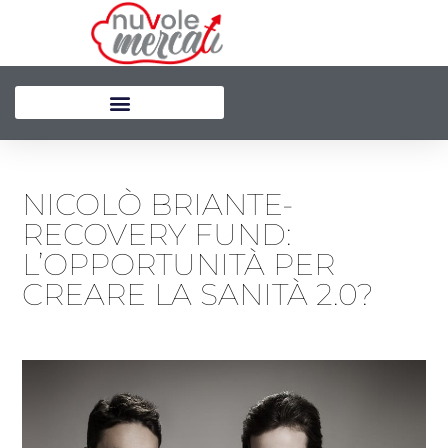
Vai
al
contenuto
NICOLÒ BRIANTE-
RECOVERY FUND:
L’OPPORTUNITÀ PER
CREARE LA SANITÀ 2.0?