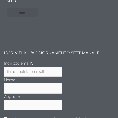
SITO
NUVOLE E MERCATI
FINANZA DELL’ARTE
ISCRIVITI ALL'AGGIORNAMENTO SETTIMANALE
Indirizzo email*:
Nome
Cognome