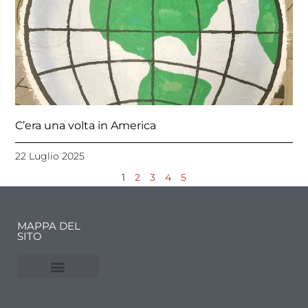
C’era una volta in America
22 Luglio 2025
1
2
3
4
5
MAPPA DEL
SITO
NUVOLE E MERCATI
FINANZA DELL’ARTE