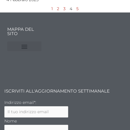
1
2
3
4
5
MAPPA DEL
SITO
NUVOLE E MERCATI
FINANZA DELL’ARTE
ISCRIVITI ALL'AGGIORNAMENTO SETTIMANALE
Indirizzo email*:
Nome