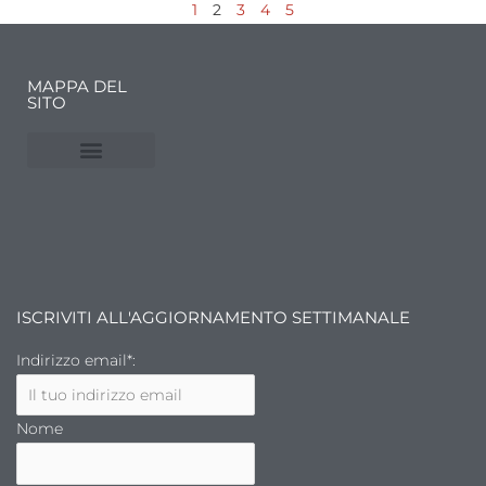
1
2
3
4
5
MAPPA DEL
SITO
NUVOLE E MERCATI
FINANZA DELL’ARTE
ISCRIVITI ALL'AGGIORNAMENTO SETTIMANALE
Indirizzo email*:
Nome