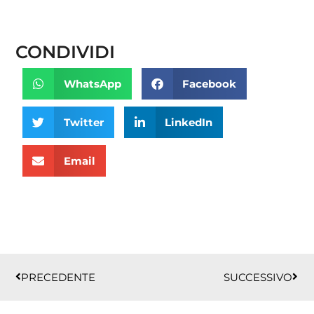
CONDIVIDI
WhatsApp
Facebook
Twitter
LinkedIn
Email
Precedente
Succ
PRECEDENTE
SUCCESSIVO