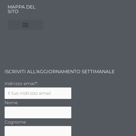
MAPPA DEL
SITO
NUVOLE E MERCATI
FINANZA DELL’ARTE
ISCRIVITI ALL'AGGIORNAMENTO SETTIMANALE
Indirizzo email*:
Nome
Cognome