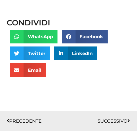
CONDIVIDI
WhatsApp
Facebook
Twitter
LinkedIn
Email
Precedente
Succ
PRECEDENTE
SUCCESSIVO