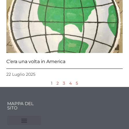
C’era una volta in America
22 Luglio 2025
1
2
3
4
5
MAPPA DEL
SITO
NUVOLE E MERCATI
FINANZA DELL’ARTE