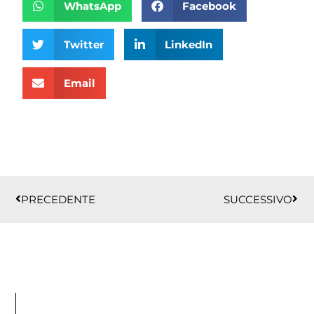
WhatsApp
Facebook
Twitter
LinkedIn
Email
Precedente
Succ
PRECEDENTE
SUCCESSIVO