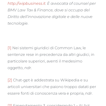
http://wipbusiness.it
.
È avvocata of counsel per
BMV Law Tax & Finance, dove si occupa del
Diritto dell’innovazione digitale e delle nuove
tecnologie.
[1]
Nei sistemi giuridici di Common Law, le
sentenze rese in precedenza da altri giudici, in
particolare superiori, aventi il medesimo
oggetto,
ndr
.
[2]
Chat-gpt è addestrata su Wikipedia e su
articoli universitari che paiono troppo datati per
essere fonti di conoscenza vera e propria,
ndr
.
[3]
Emendamento 3, considerando 1 – AI Act.