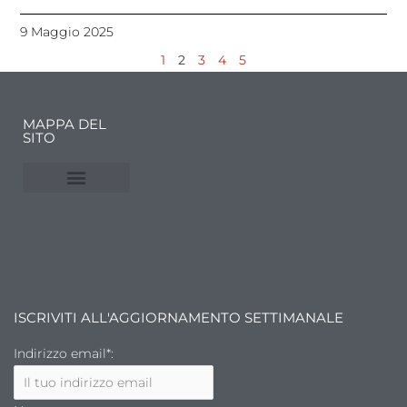
9 Maggio 2025
1
2
3
4
5
MAPPA DEL
SITO
NUVOLE E MERCATI
FINANZA DELL’ARTE
ISCRIVITI ALL'AGGIORNAMENTO SETTIMANALE
Indirizzo email*: