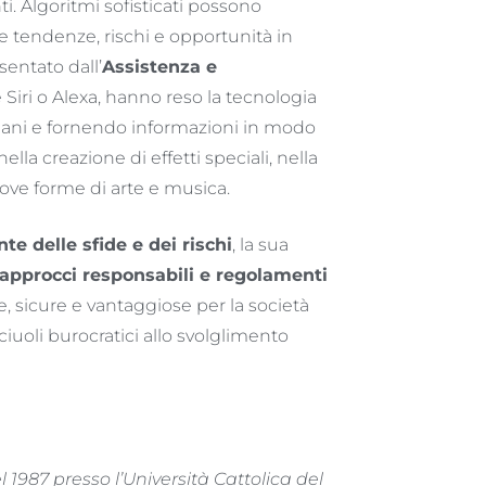
i. Algoritmi sofisticati possono
e tendenze, rischi e opportunità in
sentato dall’
Assistenza e
e Siri o Alexa, hanno reso la tecnologia
diani e fornendo informazioni in modo
lla creazione di effetti speciali, nella
ove forme di arte e musica.
e delle sfide e dei rischi
, la sua
 approcci responsabili e regolamenti
e, sicure e vantaggiose per la società
ciuoli burocratici allo svolglimento
 1987 presso l’Università Cattolica del