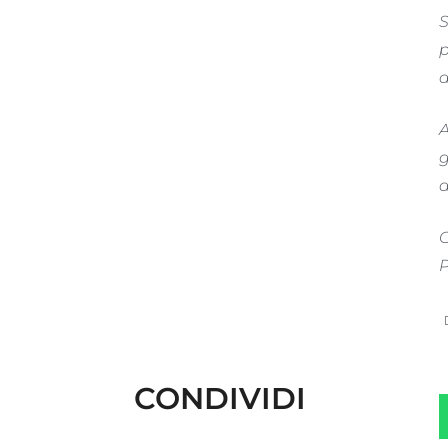
S
p
d
A
g
a
O
P
CONDIVIDI