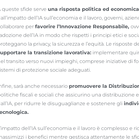
 queste sfide serve
una risposta politica ed economica
all’impatto dell’IA sull’economia e il lavoro, governi, azie
ollaborare per
favorire l’Innovazione Responsabile
,
ovv
’adozione dell’IA in modo che rispetti i principi etici e soc
roteggano la privacy, la sicurezza e l’equità. Le risposte 
upportare la transizione lavorativa:
implementare quindi
el transito verso nuovi impieghi, comprese iniziative di fo
istemi di protezione sociale adeguati.
nfine, sarà anche necessario
promuovere la Distribuzion
olitiche fiscali e sociali che assicurino una distribuzion
all’IA, per ridurre le disuguaglianze e sostenere gli
indivi
ecnologica.
’impatto dell’IA sull’economia e il lavoro è complesso e 
assimizzi i benefici mentre gestisca attentamente le sf