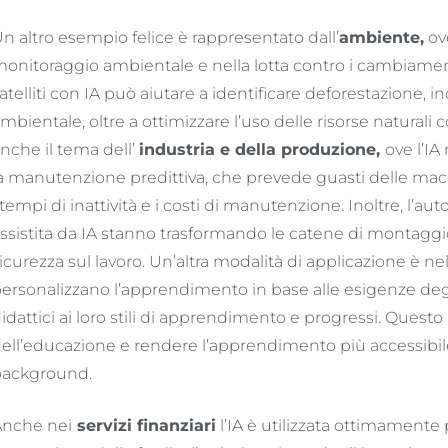
n altro esempio felice è rappresentato dall’
ambiente
,
ove
onitoraggio ambientale e nella lotta contro i cambiamenti c
atelliti con IA può aiutare a identificare deforestazione, i
mbientale, oltre a ottimizzare l’uso delle risorse natura
nche il tema dell’
industria e
della
produzione,
ove l’IA
a manutenzione predittiva, che prevede guasti delle m
 tempi di inattività e i costi di manutenzione. Inoltre, l’a
ssistita da IA stanno trasformando le catene di montagg
icurezza sul lavoro. Un’altra modalità di applicazione è nel
ersonalizzano l’apprendimento in base alle esigenze degl
idattici ai loro stili di apprendimento e progressi. Questo 
ell’educazione e rendere l’apprendimento più accessibile
ackground.
nche nei
servizi finanziari
l’IA è utilizzata ottimamente p