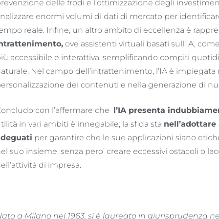
revenzione delle frodi e l’ottimizzazione degli investiment
nalizzare enormi volumi di dati di mercato per identificar
empo reale. Infine, un altro ambito di eccellenza è rappre
ntrattenimento
,
ove assistenti virtuali basati sull’IA, com
iù accessibile e interattiva, semplificando compiti quoti
aturale. Nel campo dell’intrattenimento, l’IA è impiegata ne
ersonalizzazione dei contenuti e nella generazione di nu
oncludo con l’affermare che
l’IA presenta indubbiament
tilità in vari ambiti è innegabile; la sfida sta
nell’adottare
adeguati
per garantire che le sue applicazioni siano etich
el suo insieme, senza pero’ creare eccessivi ostacoli o lac
ell’attività di impresa.
ato a Milano nel 1963, sì è laureato in giurisprudenza nel