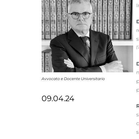
I
D
r
s
l
n
Avvocato e Docente Universitario
p
p
09.04.24
R
s
c
s