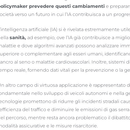
olicymaker prevedere questi cambiamenti
e preparar
ocietà verso un futuro in cui l’IA contribuisca a un prog
’intelligenza artificiale (IA) si è rivelata estremamente ut
ella
sanità
,
ad esempio, ove l’IA già contribuisce a miglio
alattie e dove algoritmi avanzati possono analizzare i
uperiore o complementare agli esseri umani, identificand
ancro al seno o malattie cardiovascolari. Inoltre, sistemi 
empo reale, fornendo dati vitali per la prevenzione o la g
n altro campo di virtuosa applicazione è rappresentato d
ondamentale nello sviluppo di veicoli autonomi e nella ges
ecnologie promettono di ridurre gli incidenti stradali caus
’efficienza del traffico e diminuire le emissioni di gas ser
el percorso, mentre resta ancora problematico il dibattito
odalità assicurative e le misure risarcitorie.