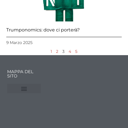
Trumponomics: dove ci porterà?
9 Marzo 2025
1
2
3
4
5
MAPPA DEL
SITO
NUVOLE E MERCATI
FINANZA DELL’ARTE