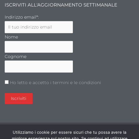
ISCRIVITI ALL'AGGIORNAMENTO SETTIMANALE
Indirizzo email*:
Nome
Cognome
Ho letto e accetto i termini e le condizioni
© All rights reserved | Pietro Ripa | Via dei Maristi 2 |
Utilizziamo i cookie per essere sicuri che tu possa avere la
TEL. 010-310.821 | pripa@fideuram.it | Iscritto all’Albo
migliore esperienza sul nostro sito. Se continui ad utilizzare