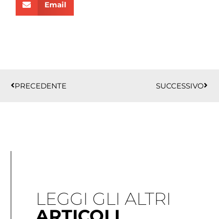
Email
Precedente
Succ
PRECEDENTE
SUCCESSIVO
LEGGI GLI ALTRI
ARTICOLI