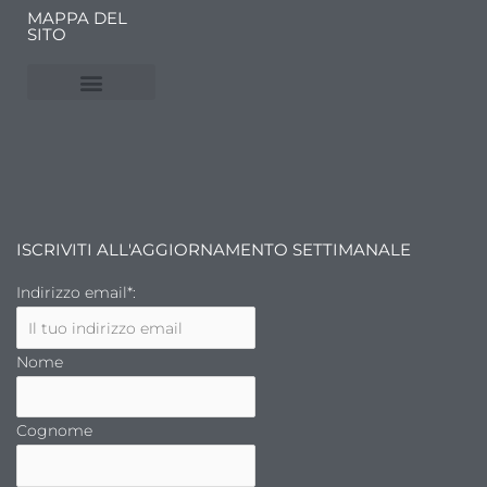
MAPPA DEL
SITO
NUVOLE E MERCATI
FINANZA DELL’ARTE
ISCRIVITI ALL'AGGIORNAMENTO SETTIMANALE
Indirizzo email*:
Nome
Cognome