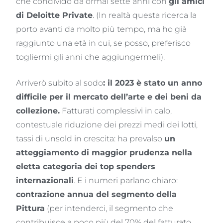
che condivido da ormai sette anni con
gli amici
di Deloitte Private
. (In realtà questa ricerca la
porto avanti da molto più tempo, ma ho già
raggiunto una età in cui, se posso, preferisco
togliermi gli anni che aggiungermeli).
Arriverò subito al sodo
: il 2023 è stato un anno
difficile per il mercato dell’arte e dei beni da
collezione.
Fatturati complessivi in calo,
contestuale riduzione dei prezzi medi dei lotti,
tassi di unsold in crescita: ha prevalso
un
atteggiamento di maggior prudenza nella
eletta categoria dei top spenders
internazionali
. E i numeri parlano chiaro:
contrazione annua del segmento della
Pittura
(per intenderci, il segmento che
contribuisce a poco più del 70% del fatturato