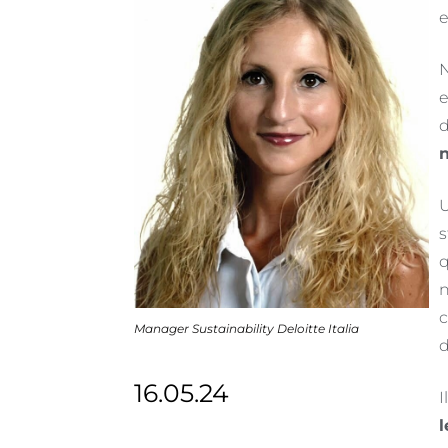
e
N
e
d
n
U
s
q
n
c
Manager Sustainability Deloitte Italia
d
16.05.24
I
l