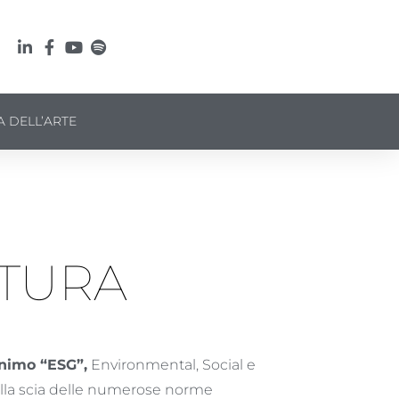
A DELL’ARTE
LTURA
onimo “ESG”,
Environmental, Social e
ulla scia delle numerose norme