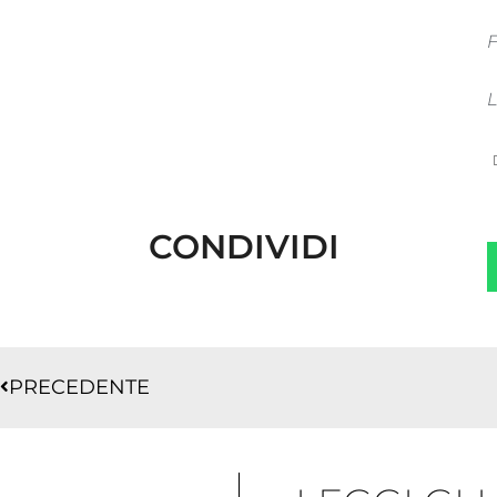
F
L
CONDIVIDI
Precedente
PRECEDENTE