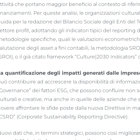
ttività che portano maggior beneficio al contesto di rife
inanziamenti. Per queste analisi, le organizzazioni cultura
uida per la redazione del Bilancio Sociale degli Enti del 
ettore profit, adottando gli indicatori tipici del reporting d
etodologie specifiche, quali le valutazioni econometriche 
alutazione degli asset a fini contabili, la metodologia SR
SROI), o il già citato framework “Culture|2030 Indicators”
a quantificazione degli impatti generati dalle imprese
uò contribuire ad accrescere la disponibilità di informazion
Governance” dei fattori ESG, che possono confluire non s
ulturali e creative, ma anche in quelle delle aziende che 
overe affrontare le sfide poste dalla nuova Direttiva in mat
CSRD” (Corporate Sustainability Reporting Directive).
uovi dati che, in termini strategici, possono così migliora