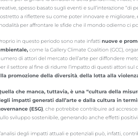
reative, spesso basato sugli eventi e sull’interazione “di 
ostretto a riflettere su come poter innovare e migliorare,
odalità per affrontare le sfide che il mondo odierno ci p
roprio in questo periodo sono nate infatti
nuove e promet
mbientale,
come la Gallery Climate Coalition (GCC), org
umero di attori del mercato dell’arte per diffondere me
er il settore al fine di ridurre l’impatto di questi attori sul
lla promozione della diversità
,
della lotta alla violenz
uella che manca, tuttavia, è una “cultura della misu
egli impatti generati dall’arte e dalla cultura in termi
governance (ESG)
, che potrebbe contribuire ad accresce
ullo sviluppo sostenibile, generando anche effetti positivi 
’analisi degli impatti attuali e potenziali può, infatti, contr