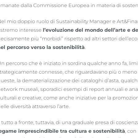
manate dalla Commissione Europea in materia di sostenibi
el mio doppio ruolo di Sustainability Manager e Art&Fin
stremo interesse
l’evoluzione del mondo dell’arte e de
ecisamente più “morbidi” rispetto ad altri settori dell’e
el percorso verso la sostenibilità
.
n percorso che è iniziato in sordina qualche anno fa, lim
trategicamente connesse, che riguardavano più o meno tutt
ueste, la dematerializzazione dei cataloghi d’asta, qualche 
etwork museali, sporadici esempi di report annuali e anal
ulturali e creative, come anche iniziative per la promozio
elle diversità attraverso l’arte.
l tutto a fronte, tuttavia, di una graduale presa di coscienz
egame imprescindibile tra cultura e sostenibilità
, con