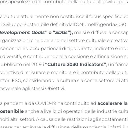
onsapevolezza del contributo della cultura allo sviluppo s
a cultura attualmente non costituisce il focus specifico ed 
i Sviluppo Sostenibile definiti dall’ONU nell’Agenda2030 
Development Goals”
o “
SDGs
”),
ma si è diffusa la consa
rganizzazioni che operano nel settore culturale e creativo
conomici ed occupazionali di tipo diretto, indiretto e 
a diversità, e contribuendo alla coesione e all’inclusion
ubblicato nel 2019 i
“Culture 2030 Indicators”
, un frame
’obiettivo di misurare e monitorare il contributo della cult
attori ESG, considerando la cultura sia come settore di at
rasversale agli stessi Obiettivi.
a pandemia da COVID-19 ha contribuito ad
accelerare la
ostenibile
anche a livello di operatori delle industrie cul
olti altri settori. A causa delle restrizioni agli spostamenti 
ssere per arginare la diffusione della pandemia, infatti, il