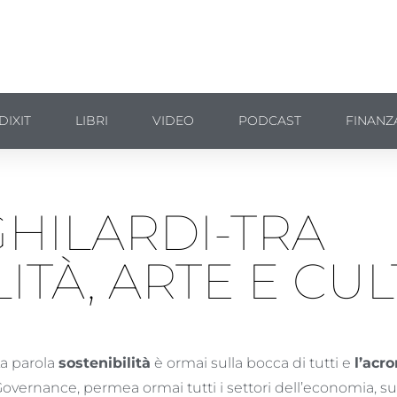
DIXIT
LIBRI
VIDEO
PODCAST
FINANZ
HILARDI-TRA
ITÀ, ARTE E CU
a parola
sostenibilità
è ormai sulla bocca di tutti e
l’acr
overnance, permea ormai tutti i settori dell’economia, s