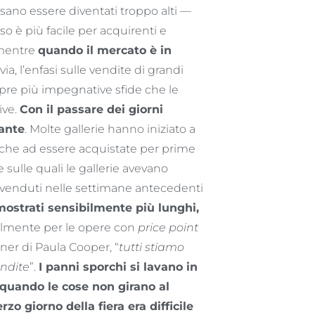
ano essere diventati troppo alti —
so è più facile per acquirenti e
 (mentre
quando il mercato è in
avia, l’enfasi sulle vendite di grandi
mpre più impegnative sfide che le
ive.
Con il passare dei giorni
zante
. Molte gallerie hanno iniziato a
to che ad essere acquistate per prime
 sulle quali le gallerie avevano
 venduti nelle settimane antecedenti
imostrati sensibilmente più lunghi,
ialmente per le opere con
price point
ner di Paula Cooper, “
tutti stiamo
endite
”.
I panni sporchi si lavano in
o quando le cose non girano al
erzo giorno della fiera era difficile