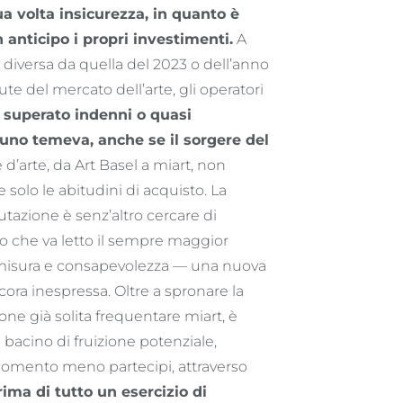
a volta insicurezza, in quanto è
 anticipo i propri investimenti.
A
diversa da quella del 2023 o dell’anno
e del mercato dell’arte, gli operatori
r superato indenni o quasi
cuno temeva, anche se il sorgere del
 d’arte, da Art Basel a miart, non
lo le abitudini di acquisto. La
tazione è senz’altro cercare di
nso che va letto il sempre maggior
n misura e consapevolezza — una nuova
ora inespressa. Oltre a spronare la
ione già solita frequentare miart, è
 bacino di fruizione potenziale,
momento meno partecipi, attraverso
ima di tutto un esercizio di