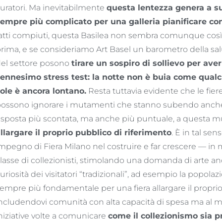
uratori. Ma inevitabilmente
questa lentezza genera a su
empre più complicato per una galleria pianificare con
atti compiuti, questa Basilea non sembra comunque così 
rima, e se consideriamo Art Basel un barometro della salut
el settore posono
tirare un sospiro di sollievo per ave
’ennesimo stress test: la notte non è buia come qual
ole è ancora lontano.
Resta tuttavia evidente che le fiere
ossono ignorare i mutamenti che stanno subendo anche so
isposta più scontata, ma anche più puntuale, a questa mu
llargare il proprio pubblico di riferimento
. È in tal se
mpegno di Fiera Milano nel costruire e far crescere — i
lasse di collezionisti, stimolando una domanda di arte anc
uriosità dei visitatori “tradizionali”, ad esempio la popolaz
empre più fondamentale per una fiera allargare il proprio
ncludendovi comunità con alta capacità di spesa ma al 
niziative volte a comunicare
come il collezionismo sia pr