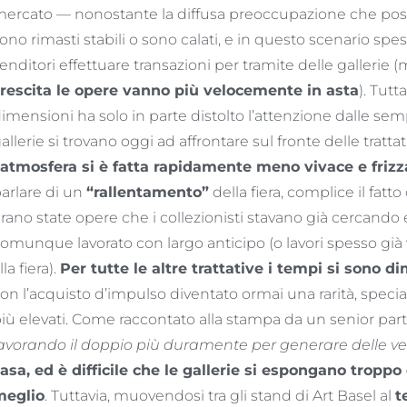
ercato — nonostante la diffusa preoccupazione che poss
ono rimasti stabili o sono calati, e in questo scenario spes
enditori effettuare transazioni per tramite delle gallerie
rescita le opere vanno più velocemente in asta
). Tutt
imensioni ha solo in parte distolto l’attenzione dalle se
allerie si trovano oggi ad affrontare sul fronte delle trattat
’atmosfera si è fatta rapidamente meno vivace e friz
arlare di un
“rallentamento”
della fiera, complice il fat
rano state opere che i collezionisti stavano già cercando e
omunque lavorato con largo anticipo (o lavori spesso già
lla fiera).
Per tutte le altre trattative i tempi si sono d
on l’acquisto d’impulso diventato ormai una rarità, spec
iù elevati. Come raccontato alla stampa da un senior part
avorando il doppio più duramente per generare delle v
asa, ed è difficile che le gallerie si espongano tropp
meglio
. Tuttavia, muovendosi tra gli stand di Art Basel al
t