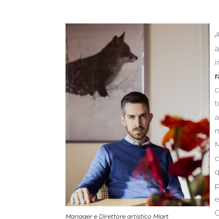
A
a
i
r
c
t
a
m
M
c
q
p
e
G
Manager e Direttore artistico Miart