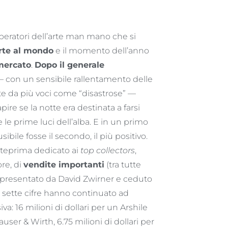
operatori dell’arte man mano che si
arte al mondo
e il momento dell’anno
mercato
.
Dopo il generale
— con un sensibile rallentamento delle
te da più voci come “disastrose” —
pire se la notte era destinata a farsi
 le prime luci dell’alba. E in un primo
bile fosse il secondo, il più positivo.
 anteprima dedicato ai
top collectors
,
re, di
vendite importanti
(tra tutte
 presentato da David Zwirner e ceduto
i e sette cifre hanno continuato ad
a: 16 milioni di dollari per un Arshile
user & Wirth, 6.75 milioni di dollari per