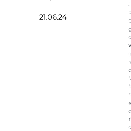
J
R
21.06.24
O
g
d
v
g
r
d
“
l
h
o
r
o