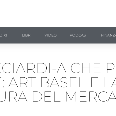
DIXIT
LIBRI
VIDEO
PODCAST
FINANZ
CCIARDI-A CHE 
: ART BASEL E L
URA DEL MERC