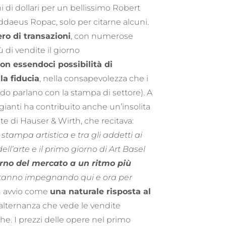
i di dollari per un bellissimo Robert
addaeus Ropac, solo per citarne alcuni.
ro di transazioni
, con numerose
di vendite il giorno
on essendoci possibilità di
la fiducia
, nella consapevolezza che i
o parlano con la stampa di settore). A
ggianti ha contribuito anche un’insolita
te di Hauser & Wirth, che recitava:
tampa artistica e tra gli addetti ai
ell’arte e il primo giorno di Art Basel
orno del mercato a un ritmo più
si stanno impegnando qui e ora per
on avvio come
una naturale risposta al
e alternanza che vede le vendite
che. I prezzi delle opere nel primo