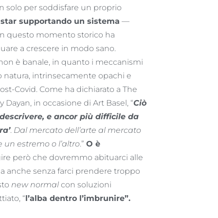
 solo per soddisfare un proprio
 star supportando un sistema
—
e in questo momento storico ha
nuare a crescere in modo sano.
i non è banale, in quanto i meccanismi
o natura, intrinsecamente opachi e
ost-Covid. Come ha dichiarato a The
Dayan, in occasione di Art Basel, “
Ciò
escrivere, e ancor più difficile da
ra’
.
Dal mercato dell’arte al mercato
e un estremo o l’altro
.”
O è
gire però che dovremmo abituarci alle
 ma anche senza farci prendere troppo
sto
new normal
con soluzioni
tiato, “
l’alba dentro l’imbrunire”.