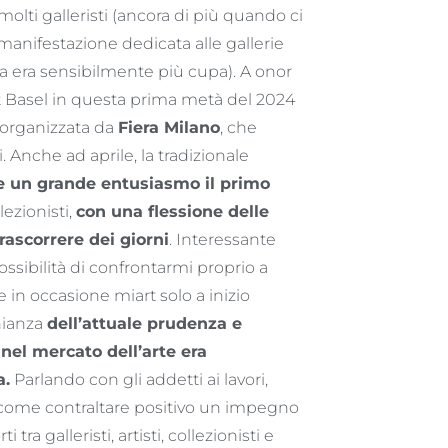
 molti galleristi (ancora di più quando ci
 manifestazione dedicata alle gallerie
a era sensibilmente più cupa). A onor
t Basel in questa prima metà del 2024
 organizzata da
Fiera Milano
, che
. Anche ad aprile, la tradizionale
e un grande entusiasmo il primo
lezionisti,
con una flessione delle
ascorrere dei giorni
. Interessante
ssibilità di confrontarmi proprio a
 in occasione miart solo a inizio
onianza
dell’attuale prudenza e
nel mercato dell’arte era
a.
Parlando con gli addetti ai lavori,
to come contraltare positivo un impegno
a galleristi, artisti, collezionisti e