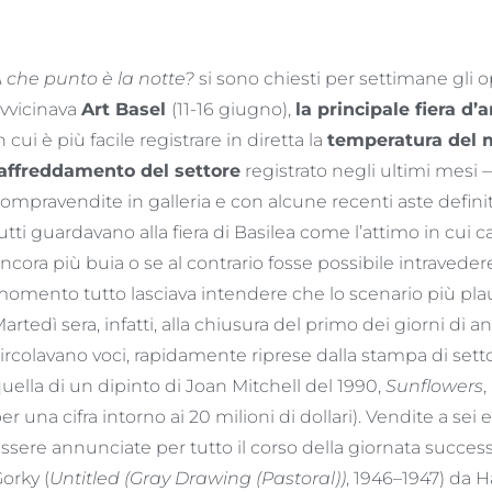
 che punto è la notte?
si sono chiesti per settimane gli 
vvicinava
Art Basel
(11-16 giugno),
la principale fiera d’
n cui è più facile registrare in diretta la
temperatura del 
affreddamento del settore
registrato negli ultimi mesi 
ompravendite in galleria e con alcune recenti aste defini
utti guardavano alla fiera di Basilea come l’attimo in cui ca
ncora più buia o se al contrario fosse possibile intravedere
omento tutto lasciava intendere che lo scenario più plausi
artedì sera, infatti, alla chiusura del primo dei giorni di
ircolavano voci, rapidamente riprese dalla stampa di setto
uella di un dipinto di Joan Mitchell del 1990,
Sunflowers
,
er una cifra intorno ai 20 milioni di dollari). Vendite a se
ssere annunciate per tutto il corso della giornata successiv
orky (
Untitled (Gray Drawing (Pastoral))
, 1946–1947) da Ha