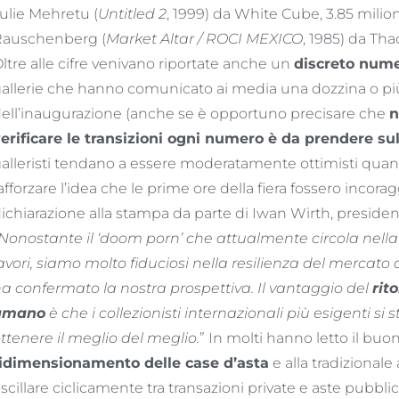
ulie Mehretu (
Untitled 2
, 1999) da White Cube, 3.85 milion
auschenberg (
Market Altar / ROCI MEXICO
, 1985) da Th
ltre alle cifre venivano riportate anche un
discreto nume
allerie che hanno comunicato ai media una dozzina o più 
ell’inaugurazione (anche se è opportuno precisare che
n
erificare le transizioni ogni numero è da prendere sul
alleristi tendano a essere moderatamente ottimisti quand
afforzare l’idea che le prime ore della fiera fossero incora
ichiarazione alla stampa da parte di Iwan Wirth, presiden
Nonostante il ‘doom porn’ che attualmente circola nella s
avori, siamo molto fiduciosi nella resilienza del mercato d
a confermato la nostra prospettiva. Il vantaggio del
rit
umano
è che i collezionisti internazionali più esigenti 
ttenere il meglio del meglio.
” In molti hanno letto il bu
idimensionamento delle case d’asta
e alla tradizional
scillare ciclicamente tra transazioni private e aste pubbli