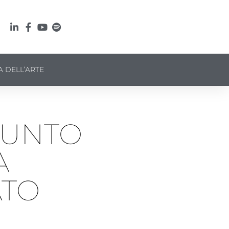
A DELL’ARTE
PUNTO
A
ATO