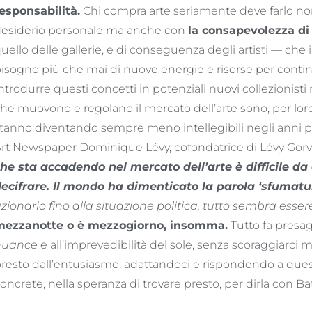
esponsabilità.
Chi compra arte seriamente deve farlo non
esiderio personale ma anche con
la consapevolezza di
uello delle gallerie, e di conseguenza degli artisti — ch
isogno più che mai di nuove energie e risorse per conti
ntrodurre questi concetti in potenziali nuovi collezionist
he muovono e regolano il mercato dell’arte sono, per lor
tanno diventando sempre meno intellegibili negli anni p
rt Newspaper Dominique Lévy, cofondatrice di Lévy Gorvy 
he sta accadendo nel mercato dell’arte è difficile da d
ecifrare. Il mondo ha dimenticato la parola ‘sfumatu
zionario fino alla situazione politica, tutto sembra esser
mezzanotte o è mezzogiorno, insomma.
Tutto fa presa
nuance
e all’imprevedibilità del sole, senza scoraggiarci
resto dall’entusiasmo, adattandoci e rispondendo a que
oncrete, nella speranza di trovare presto, per dirla con Bat