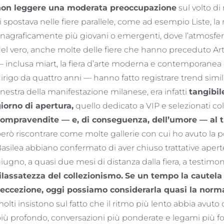
non leggere una moderata preoccupazione
sul volto di
i spostava nelle fiere parallele, come ad esempio Liste, la
nagraficamente più giovani o emergenti, dove l’atmosfer
el vero, anche molte delle fiere che hanno preceduto Ar
 inclusa miart, la fiera d’arte moderna e contemporanea
irigo da quattro anni — hanno fatto registrare trend simili
inestra della manifestazione milanese, era infatti
tangibil
iorno di apertura,
quello dedicato a VIP e selezionati col
ompravendite — e, di conseguenza, dell’umore — al tr
erò riscontrare come molte gallerie con cui ho avuto la po
asilea abbiano confermato di aver chiuso trattative aperte
iugno, a quasi due mesi di distanza dalla fiera, a testim
ilassatezza del collezionismo.
Se un tempo la cautela 
’eccezione, oggi possiamo considerarla quasi la norm
olti insistono sul fatto che il ritmo più lento abbia avu
iù profondo, conversazioni più ponderate e legami più forti tr