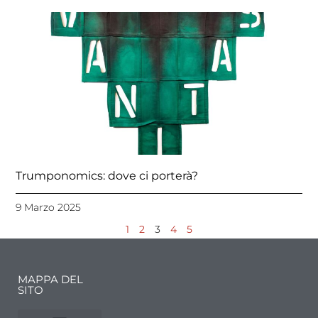
Trumponomics: dove ci porterà?
9 Marzo 2025
1
2
3
4
5
MAPPA DEL
SITO