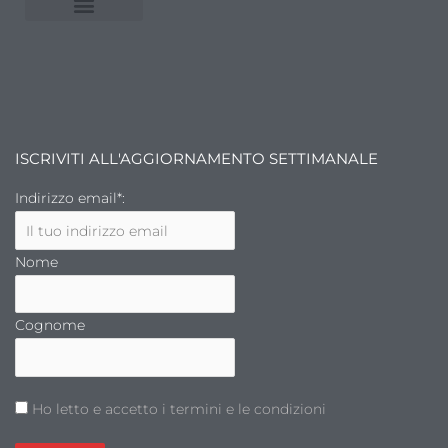
NUVOLE E MERCATI
FINANZA DELL’ARTE
ISCRIVITI ALL'AGGIORNAMENTO SETTIMANALE
Indirizzo email*:
Nome
Cognome
Ho letto e accetto i termini e le condizioni