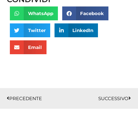
WhatsApp
Facebook
Twitter
LinkedIn
Email
Precedente
Succ
PRECEDENTE
SUCCESSIVO