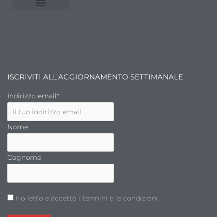
NUVOLE E MERCATI
FINANZA DELL’ARTE
ISCRIVITI ALL'AGGIORNAMENTO SETTIMANALE
Indirizzo email*:
Nome
Cognome
Ho letto e accetto i termini e le condizioni