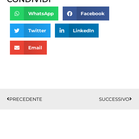
WhatsApp
Facebook
Twitter
LinkedIn
Email
Precedente
Succ
PRECEDENTE
SUCCESSIVO