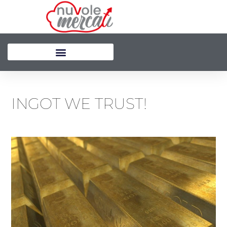
Vai
al
contenuto
INGOT WE TRUST!