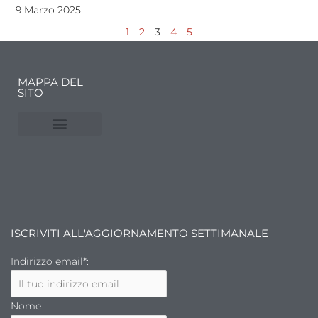
9 Marzo 2025
1
2
3
4
5
MAPPA DEL
SITO
NUVOLE E MERCATI
FINANZA DELL’ARTE
ISCRIVITI ALL'AGGIORNAMENTO SETTIMANALE
Indirizzo email*:
Nome