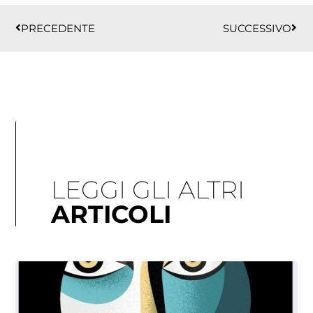
Precedente
Succ
PRECEDENTE
SUCCESSIVO
LEGGI GLI ALTRI
ARTICOLI
Pagina
Pagina
Pagina
Pagina
Pagina