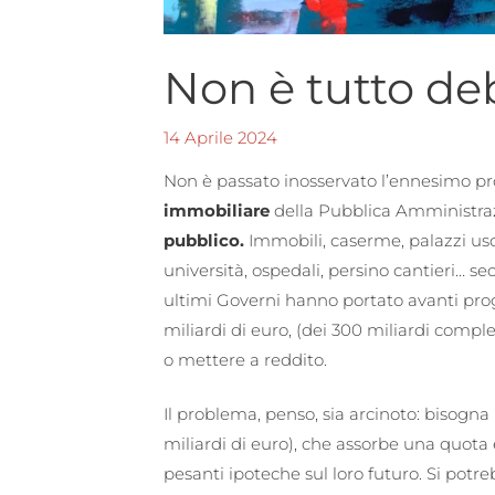
Non è tutto deb
14 Aprile 2024
Non è passato inosservato l’ennesimo pr
immobiliare
della Pubblica Amministra
pubblico.
Immobili, caserme, palazzi uso uf
università, ospedali, persino cantieri… s
ultimi Governi hanno portato avanti prog
miliardi di euro, (dei 300 miliardi compl
o mettere a reddito.
Il problema, penso, sia arcinoto: bisogna
miliardi di euro), che assorbe una quota e
pesanti ipoteche sul loro futuro. Si potr