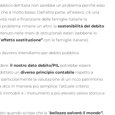
ubblico dell’Italia non sarebbe un problema perché esso
he è molto basso. Dall’altra parte, all’estero, c’è una
vità reali e finanziarie delle famiglie italiane la
ero problema rimane un altro: la
sostenibilità del debito
enuto nelle mani di istituzionali esteri (sebbene lo
“
effetto sostituzione”
con le famiglie italiane).
a davvero intendiamo per debito pubblico.
idere:
il nostro dato debito/PIL
potrebbe essere
adottato un
diverso principio contabile
rispetto a
 particolarmente la valutazione di un ricco patrimonio
a dico in maniera più semplice: l’attuale criterio
i immobili e i monumenti a più elevato valore storico e
to quando scrisse che la “
bellezza salverà il mondo”.