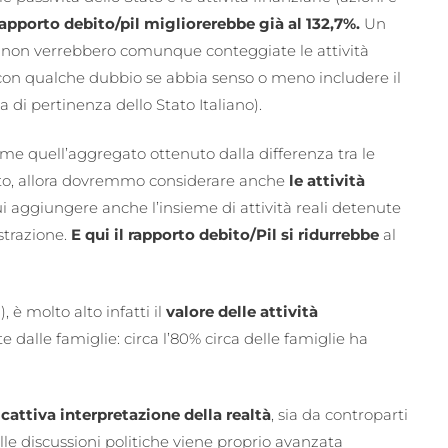
rapporto debito/pil migliorerebbe già al 132,7%.
Un
 non verrebbero comunque conteggiate le attività
(con qualche dubbio se abbia senso o meno includere il
a di pertinenza dello Stato Italiano).
ome quell’aggregato ottenuto dalla differenza tra le
 Stato, allora dovremmo considerare anche
le attività
i aggiungere anche l’insieme di attività reali detenute
strazione.
E qui il rapporto debito/Pil si ridurrebbe
al
), è molto alto infatti il
valore delle attività
te dalle famiglie: circa l’80% circa delle famiglie ha
a
cattiva interpretazione della realtà
, sia da controparti
le discussioni politiche viene proprio avanzata