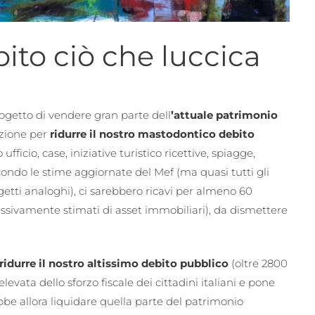
ito ciò che luccica
ogetto di vendere gran parte dell
’attuale patrimonio
zione per
ridurre il nostro mastodontico debito
ficio, case, iniziative turistico ricettive, spiagge,
econdo le stime aggiornate del Mef (ma quasi tutti gli
etti analoghi), ci sarebbero ricavi per almeno 60
essivamente stimati di asset immobiliari), da dismettere
ridurre il nostro altissimo debito pubblico
(oltre 2800
levata dello sforzo fiscale dei cittadini italiani e pone
ebbe allora liquidare quella parte del patrimonio