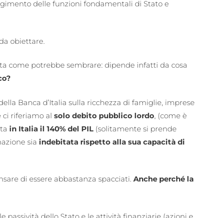
lgimento delle funzioni fondamentali di Stato e
da obiettare.
rata come potrebbe sembrare: dipende infatti da cosa
co?
della Banca d’Italia sulla ricchezza di famiglie, imprese
ci riferiamo al
solo debito pubblico lordo
, (come è
nta
in Italia il 140% del PIL
(solitamente si prende
nazione sia
indebitata rispetto alla sua capacità di
sare di essere abbastanza spacciati.
Anche perché la
 passività dello Stato e le attività finanziarie (azioni e