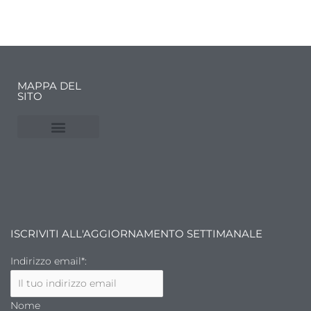
MAPPA DEL
SITO
NUVOLE E MERCATI
FINANZA DELL’ARTE
ISCRIVITI ALL'AGGIORNAMENTO SETTIMANALE
Indirizzo email*:
Nome