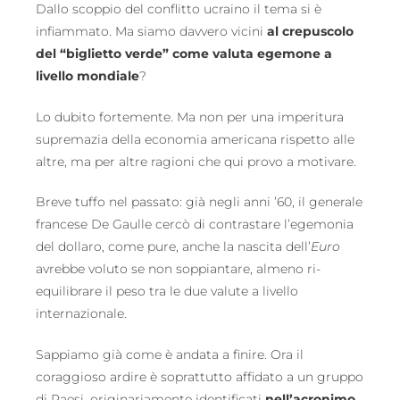
Dallo scoppio del conflitto ucraino il tema si è
infiammato. Ma siamo davvero vicini
al crepuscolo
del “biglietto verde” come valuta egemone a
livello mondiale
?
Lo dubito fortemente. Ma non per una imperitura
supremazia della economia americana rispetto alle
altre, ma per altre ragioni che qui provo a motivare.
Breve tuffo nel passato: già negli anni ’60, il generale
francese De Gaulle cercò di contrastare l’egemonia
del dollaro, come pure, anche la nascita dell’
Euro
avrebbe voluto se non soppiantare, almeno ri-
equilibrare il peso tra le due valute a livello
internazionale.
Sappiamo già come è andata a finire. Ora il
coraggioso ardire è soprattutto affidato a un gruppo
di Paesi, originariamente identificati
nell’acronimo