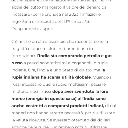
abbia del tutto mangiato il valore del denaro da
incassare (per la cronaca nel 2023 l’inflazione
argentina è cresciuta del 113% circa a/a).
Doppiamente auguri…
C’è anche un altro esempio che racconta bene la
fragilità di questo club anti-americano in
formazione
: l’India sta comprando petrolio e gas
russo
a prezzi scontatissimi e pagandoli in rupie
indiane. Ora, l’India è uno Stato di diritto, ma
la
rupia indiana ha scarsa utilità globale
. Quando i
russi incassano quelle rupie, moltissimi paesi le
rifiutano, così i russi
dopo aver svenduto la loro
merce (energia in questo caso) all’India sono
anche costretti a comprarsi prodotti indiani,
di cui
magari non hanno stretta necessità, per ri-utilizzare
la valuta ricevuta. Se avessero ottenuto dei dollari
anziché delle rupie, li avrebbero potuti utilizzare