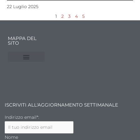
22 Luglio 2025
1
2
3
4
5
MAPPA DEL
SITO
NUVOLE E MERCATI
FINANZA DELL’ARTE
ISCRIVITI ALL'AGGIORNAMENTO SETTIMANALE
Indirizzo email*:
Nome