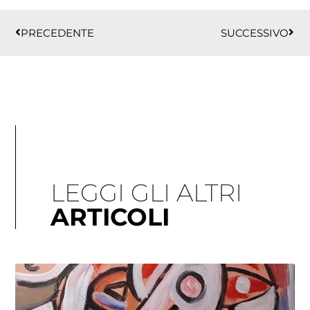
Precedente
Succ
PRECEDENTE
SUCCESSIVO
LEGGI GLI ALTRI
ARTICOLI
Pagina
Pagina
Pagina
Pagina
Pagina