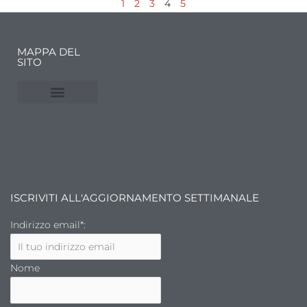
1
2
3
4
5
MAPPA DEL
SITO
NUVOLE E MERCATI
FINANZA DELL’ARTE
ISCRIVITI ALL'AGGIORNAMENTO SETTIMANALE
Indirizzo email*:
Nome