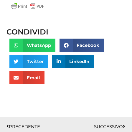
CONDIVIDI
WhatsApp
Facebook
Twitter
LinkedIn
Email
Precedente
Succ
PRECEDENTE
SUCCESSIVO