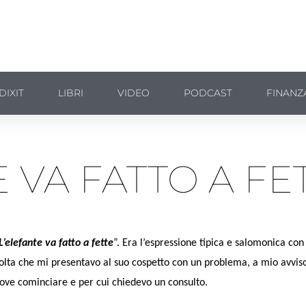
DIXIT
LIBRI
VIDEO
PODCAST
FINANZ
 VA FATTO A FE
L’elefante va fatto a fette
”. Era l’espressione tipica e salomonica con
olta che mi presentavo al suo cospetto con un problema, a mio avvis
ove cominciare e per cui chiedevo un consulto.