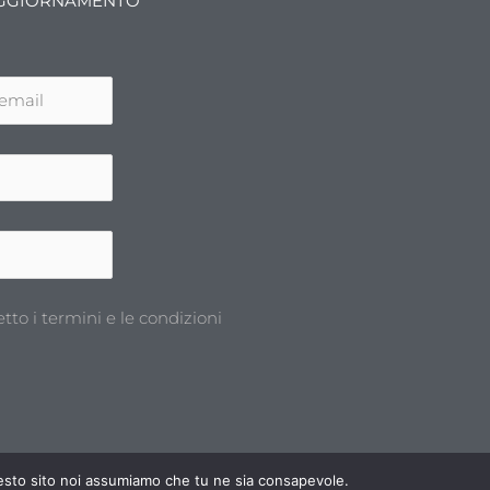
'AGGIORNAMENTO
etto i termini e le condizioni
questo sito noi assumiamo che tu ne sia consapevole.