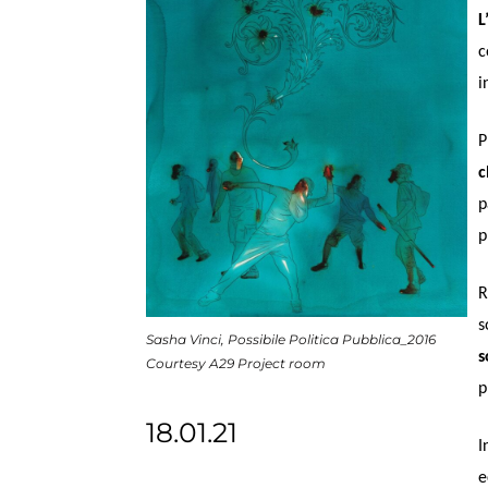
L
c
i
P
c
p
p
R
s
Sasha Vinci, Possibile Politica Pubblica_2016
s
Courtesy A29 Project room
p
18.01.21
I
e