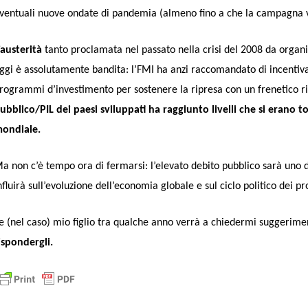
ventuali nuove ondate di pandemia (almeno fino a che la campagna vacc
’austerità
tanto proclamata nel passato nella crisi del 2008 da organi
ggi è assolutamente bandita: l’FMI ha anzi raccomandato di incentivare
rogrammi d’investimento per sostenere la ripresa con un frenetico ri
ubblico/PIL dei paesi sviluppati ha raggiunto livelli che si erano 
ondiale.
a non c’è tempo ora di fermarsi: l’elevato debito pubblico sarà uno 
nfluirà sull’evoluzione dell’economia globale e sul ciclo politico dei p
e (nel caso) mio figlio tra qualche anno verrà a chiedermi suggerim
ispondergli.