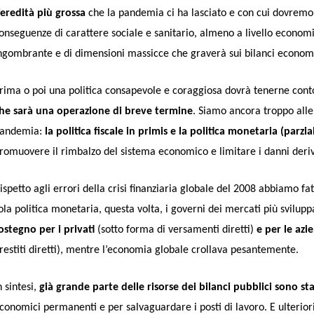
’eredità più grossa
che la pandemia ci ha lasciato e con cui dovremo 
onseguenze di carattere sociale e sanitario, almeno a livello econom
ngombrante e di dimensioni massicce che graverà sui bilanci economici
rima o poi una politica consapevole e coraggiosa dovrà tenerne con
he sarà una operazione di breve termine
. Siamo ancora troppo alle 
andemia:
la politica fiscale in primis e la politica monetaria (par
romuovere il rimbalzo del sistema economico e limitare i danni deriv
ispetto agli errori della crisi finanziaria globale del 2008 abbiamo fa
ola politica monetaria, questa volta, i governi dei mercati più svilu
ostegno per i privati
(sotto forma di versamenti diretti)
e per le azi
restiti diretti), mentre l’economia globale crollava pesantemente.
n sintesi,
già grande parte delle risorse dei bilanci pubblici sono sta
conomici permanenti e per salvaguardare i posti di lavoro. E ulterio