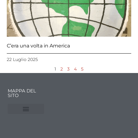
C’era una volta in America
22 Luglio 2025
1
2
3
4
5
MAPPA DEL
SITO
NUVOLE E MERCATI
FINANZA DELL’ARTE