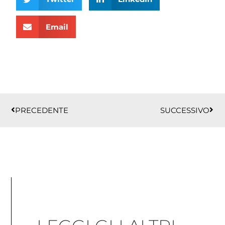
Email
Precedente
Succ
PRECEDENTE
SUCCESSIVO