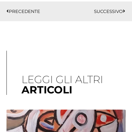
Precedente
Succ
PRECEDENTE
SUCCESSIVO
LEGGI GLI ALTRI
ARTICOLI
Pagina
Pagina
Pagina
Pagina
Pagina